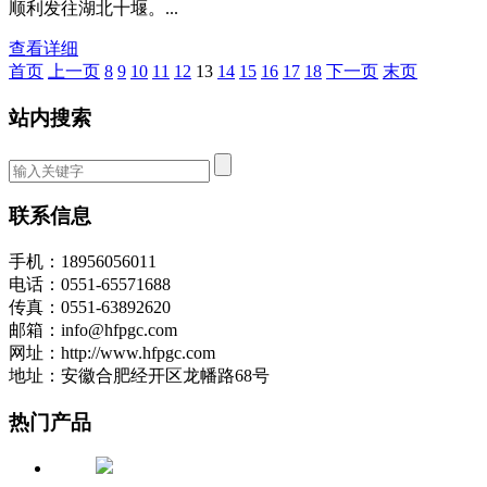
顺利发往湖北十堰。...
查看详细
首页
上一页
8
9
10
11
12
13
14
15
16
17
18
下一页
末页
站内搜索
联系信息
手机：18956056011
电话：0551-65571688
传真：0551-63892620
邮箱：info@hfpgc.com
网址：http://www.hfpgc.com
地址：安徽合肥经开区龙幡路68号
热门产品