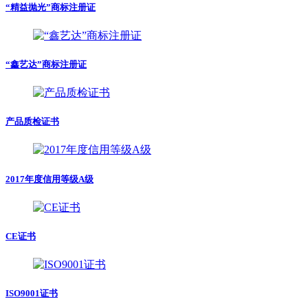
“精益抛光”商标注册证
“鑫艺达”商标注册证
产品质检证书
2017年度信用等级A级
CE证书
ISO9001证书