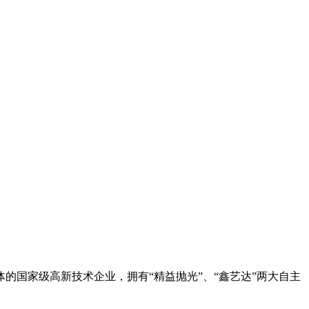
的国家级高新技术企业，拥有“精益抛光”、“鑫艺达”两大自主