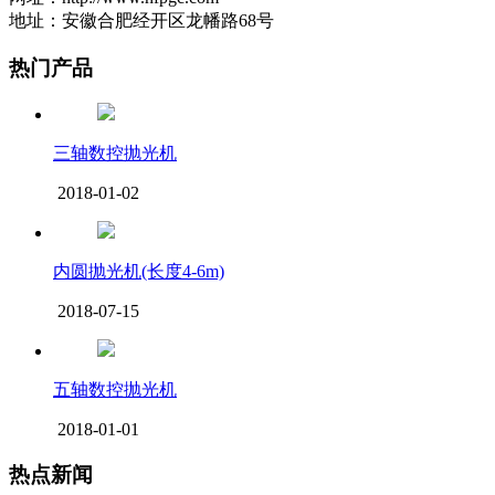
地址：安徽合肥经开区龙幡路68号
热门产品
三轴数控抛光机
2018-01-02
内圆抛光机(长度4-6m)
2018-07-15
五轴数控抛光机
2018-01-01
热点新闻