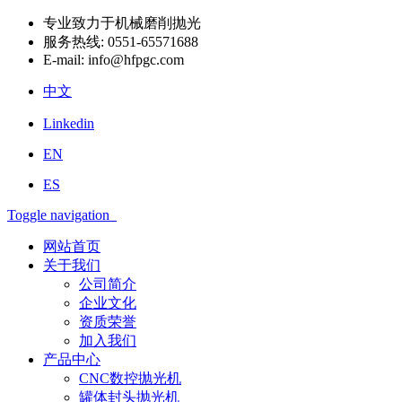
专业致力于机械磨削抛光
服务热线:
0551-65571688
E-mail:
info@hfpgc.com
中文
Linkedin
EN
ES
Toggle navigation
网站首页
关于我们
公司简介
企业文化
资质荣誉
加入我们
产品中心
CNC数控抛光机
罐体封头抛光机