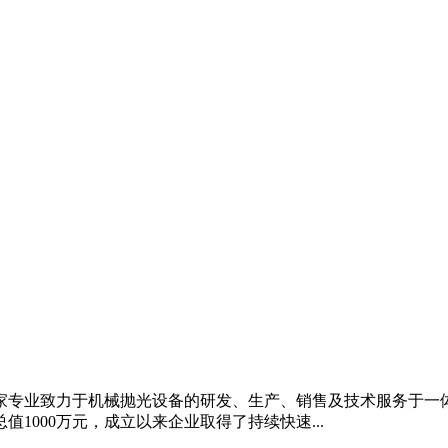
首家专业致力于机械抛光设备的研发、生产、销售及技术服务于一体
1000万元，成立以来企业取得了持续快速...