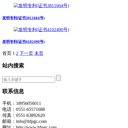
发明专利(证书3811664号)
发明专利(证书4102490号)
首页
1
2
下一页
末页
站内搜索
联系信息
手机：18956056011
电话：0551-65571688
传真：0551-63892620
邮箱：info@hfpgc.com
网址：http://www.hfpgc.com