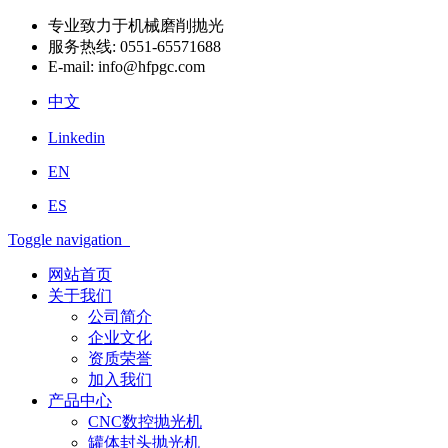
专业致力于机械磨削抛光
服务热线:
0551-65571688
E-mail:
info@hfpgc.com
中文
Linkedin
EN
ES
Toggle navigation
网站首页
关于我们
公司简介
企业文化
资质荣誉
加入我们
产品中心
CNC数控抛光机
罐体封头抛光机