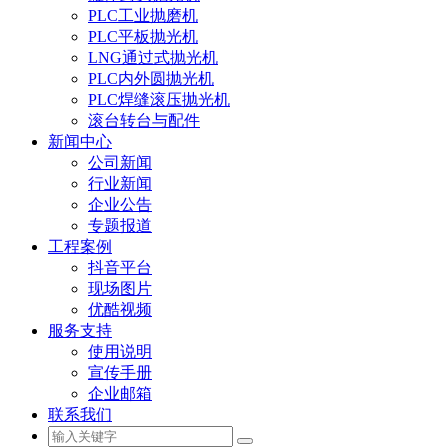
PLC工业抛磨机
PLC平板抛光机
LNG通过式抛光机
PLC内外圆抛光机
PLC焊缝滚压抛光机
滚台转台与配件
新闻中心
公司新闻
行业新闻
企业公告
专题报道
工程案例
抖音平台
现场图片
优酷视频
服务支持
使用说明
宣传手册
企业邮箱
联系我们