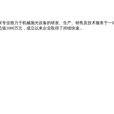
首家专业致力于机械抛光设备的研发、生产、销售及技术服务于一体
1000万元，成立以来企业取得了持续快速...