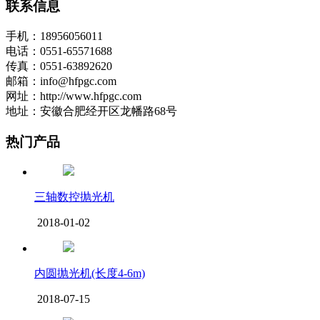
联系信息
手机：18956056011
电话：0551-65571688
传真：0551-63892620
邮箱：info@hfpgc.com
网址：http://www.hfpgc.com
地址：安徽合肥经开区龙幡路68号
热门产品
三轴数控抛光机
2018-01-02
内圆抛光机(长度4-6m)
2018-07-15