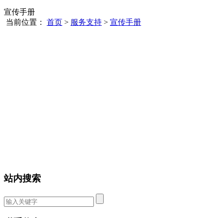
宣传手册
当前位置：
首页
>
服务支持
>
宣传手册
站内搜索