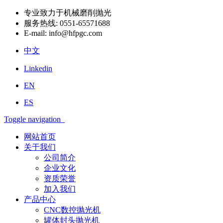
专业致力于机械磨削抛光
服务热线:
0551-65571688
E-mail:
info@hfpgc.com
中文
Linkedin
EN
ES
Toggle navigation
网站首页
关于我们
公司简介
企业文化
资质荣誉
加入我们
产品中心
CNC数控抛光机
罐体封头抛光机