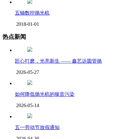
五轴数控抛光机
2018-01-01
热点新闻
匠心打磨，光亮新生 —— 鑫艺达圆管抛
2026-05-27
如何降低抛光机的噪音污染
2026-05-14
五一劳动节放假通知
2026-04-30