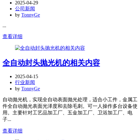
2025-04-29
公司新闻
by
TonnyGe
...
查看详细
全自动封头抛光机的相关内容
2025-04-15
行业新闻
by
TonnyGe
自动抛光机，实现全自动表面抛光处理，适合小工件，金属工
件全自动抛光表面光泽度和去除毛刺。可一人操作多台设备使
用。主要针对工艺品加工厂、五金加工厂、卫浴加工厂、电
子...
查看详细