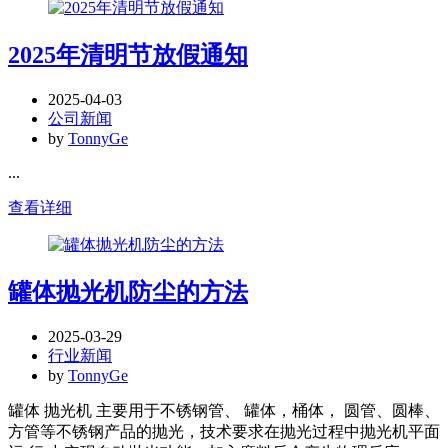
2025年清明节放假通知
2025-04-03
公司新闻
by
TonnyGe
...
查看详细
罐体抛光机防尘的方法
2025-03-29
行业新闻
by
TonnyGe
罐体 抛光机 主要用于不锈钢管、 罐体，桶体， 圆管、圆棒、
方管等不锈钢产品的抛光，技术要求在抛光过程中抛光机平面