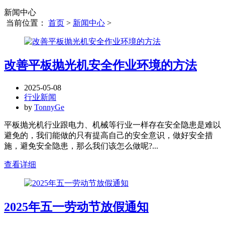
新闻中心
当前位置：
首页
>
新闻中心
>
改善平板抛光机安全作业环境的方法
2025-05-08
行业新闻
by
TonnyGe
平板抛光机行业跟电力、机械等行业一样存在安全隐患是难以
避免的，我们能做的只有提高自己的安全意识，做好安全措
施，避免安全隐患，那么我们该怎么做呢?...
查看详细
2025年五一劳动节放假通知