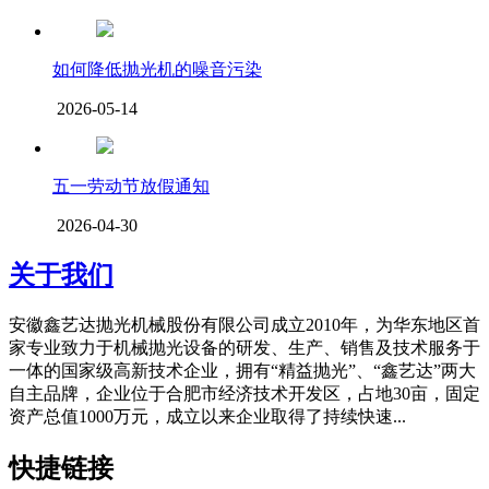
如何降低抛光机的噪音污染
2026-05-14
五一劳动节放假通知
2026-04-30
关于我们
安徽鑫艺达抛光机械股份有限公司成立2010年，为华东地区首
家专业致力于机械抛光设备的研发、生产、销售及技术服务于
一体的国家级高新技术企业，拥有“精益抛光”、“鑫艺达”两大
自主品牌，企业位于合肥市经济技术开发区，占地30亩，固定
资产总值1000万元，成立以来企业取得了持续快速...
快捷链接