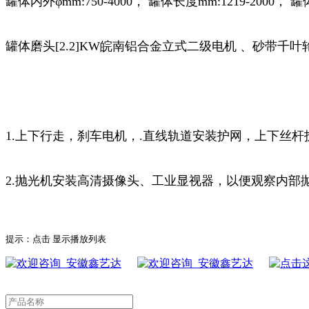
罐体内外φmm:750-4000， 罐体长度mm:1219-2000， 
罐体磨头[2.2]KW皖南铝合金立式二级电机 、砂带千叶
1.上下行走，刹车电机，.直线轨道安装护网，上下丝
2.抛光机安装高清摄像头、工业显视器，以便观察内部
提示：点击
显示播放列表
鑫艺达
鑫艺达