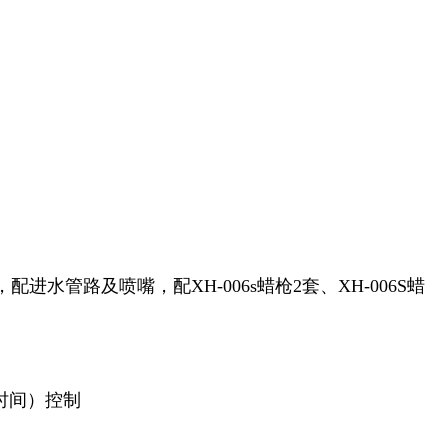
进水管路及喷嘴，配XH-006s蜡枪2套、XH-006S蜡
时间）控制