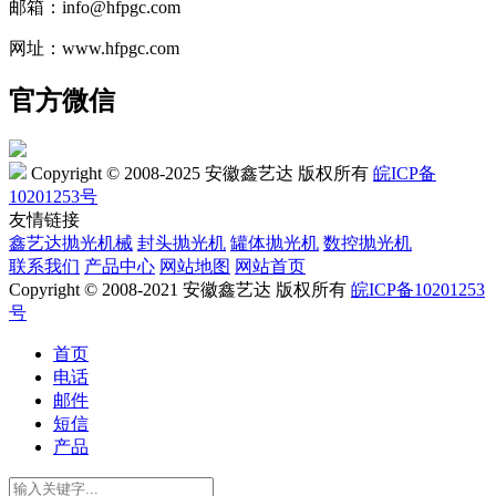
邮箱：info@hfpgc.com
网址：www.hfpgc.com
官方微信
Copyright © 2008-2025 安徽鑫艺达 版权所有
皖ICP备
10201253号
友情链接
鑫艺达抛光机械
封头抛光机
罐体抛光机
数控抛光机
联系我们
产品中心
网站地图
网站首页
Copyright © 2008-2021 安徽鑫艺达 版权所有
皖ICP备10201253
号
首页
电话
邮件
短信
产品