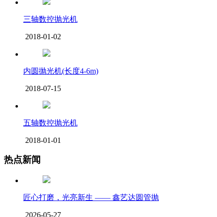
三轴数控抛光机
2018-01-02
内圆抛光机(长度4-6m)
2018-07-15
五轴数控抛光机
2018-01-01
热点新闻
匠心打磨，光亮新生 —— 鑫艺达圆管抛
2026-05-27