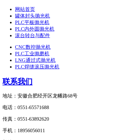
网站首页
罐体封头抛光机
PLC平板抛光机
PLC内外圆抛光机
滚台转台与配件
CNC数控抛光机
PLC工业抛磨机
LNG通过式抛光机
PLC焊缝滚压抛光机
联系我们
地址：安徽合肥经开区龙幡路68号
电话：0551-65571688
传真：0551-63892620
手机：18956056011