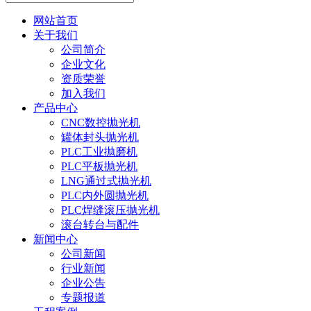
网站首页
关于我们
公司简介
企业文化
资质荣誉
加入我们
产品中心
CNC数控抛光机
罐体封头抛光机
PLC工业抛磨机
PLC平板抛光机
LNG通过式抛光机
PLC内外圆抛光机
PLC焊缝滚压抛光机
滚台转台与配件
新闻中心
公司新闻
行业新闻
企业公告
专题报道