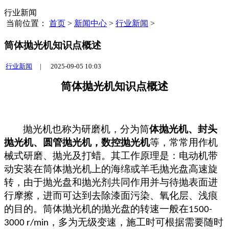
行业新闻
当前位置：
首页
>
新闻中心
>
行业新闻
>
筒体抛光机知识点概述
行业新闻
|
2025-09-05 10:03
筒体抛光机知识点概述
抛光机也称为研磨机，分为筒
体抛光机、封头
抛光机、
圆管
抛光机
，
数控抛光机
等，常常用作机
械式研磨、抛光及打蜡。其工作原理是：电动机带
动安装在筒体抛光机上的海绵或羊毛抛光盘高速旋
转，由于抛光盘和抛光剂共同作用并与待抛表面进
行摩擦，进而可达到去除漆面污染、氧化层、浅痕
的目的。筒体抛光机的抛光盘的转速一般在
1500-
，多为无级变速，施工时可根据需要随时
3000 r/min