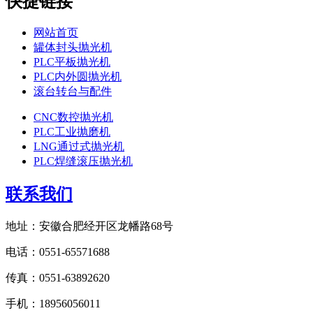
快捷链接
网站首页
罐体封头抛光机
PLC平板抛光机
PLC内外圆抛光机
滚台转台与配件
CNC数控抛光机
PLC工业抛磨机
LNG通过式抛光机
PLC焊缝滚压抛光机
联系我们
地址：安徽合肥经开区龙幡路68号
电话：0551-65571688
传真：0551-63892620
手机：18956056011