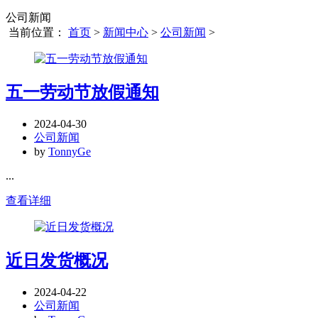
公司新闻
当前位置：
首页
>
新闻中心
>
公司新闻
>
五一劳动节放假通知
2024-04-30
公司新闻
by
TonnyGe
...
查看详细
近日发货概况
2024-04-22
公司新闻