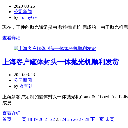
2020-08-26
公司新闻
by
TonnyGe
现在，工件的抛光通常是由 数控抛光机 完成的。由于抛光机
查看详细
上海客户罐体封头一体抛光机顺利发货
2020-08-23
公司新闻
by
鑫艺达
上海新客户定制的罐体封头一体抛光机(Tank & Dished En
成员...
查看详细
首页
上一页
18
19
20
21
22
23
24
25
26
27
28
下一页
末页