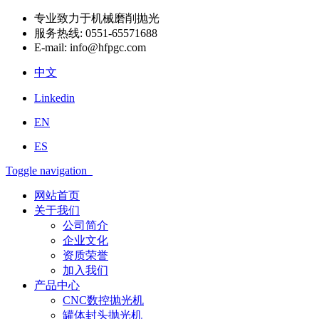
专业致力于机械磨削抛光
服务热线:
0551-65571688
E-mail:
info@hfpgc.com
中文
Linkedin
EN
ES
Toggle navigation
网站首页
关于我们
公司简介
企业文化
资质荣誉
加入我们
产品中心
CNC数控抛光机
罐体封头抛光机