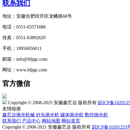
联系我们
地址：安徽合肥经开区龙幡路68号
电话：0551-65571688
传真：0551-63892620
手机：18956056011
邮箱：info@hfpgc.com
网址：www.hfpgc.com
官方微信
Copyright © 2008-2025 安徽鑫艺达 版权所有
皖ICP备102012
友情链接
鑫艺达抛光机械
封头抛光机
罐体抛光机
数控抛光机
联系我们
产品中心
网站地图
网站首页
Copyright © 2008-2021 安徽鑫艺达 版权所有
皖ICP备10201253