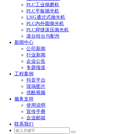
PLC工业抛磨机
PLC平板抛光机
LNG通过式抛光机
PLC内外圆抛光机
PLC焊缝滚压抛光机
滚台转台与配件
新闻中心
公司新闻
行业新闻
企业公告
专题报道
工程案例
抖音平台
现场图片
优酷视频
服务支持
使用说明
宣传手册
企业邮箱
联系我们