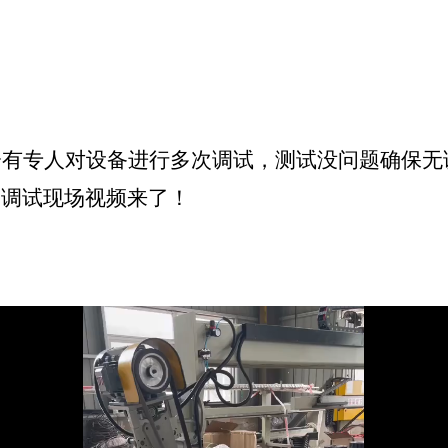
会有专人对设备进行多次调试，测试没问题确保无
间调试现场视频来了！