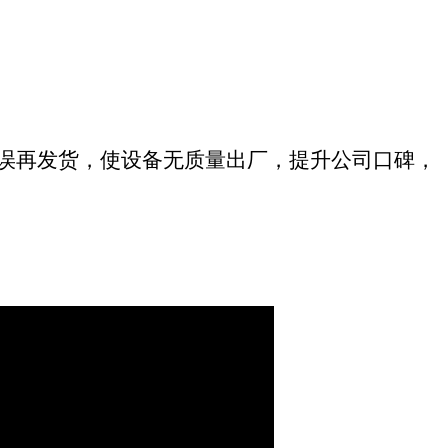
误再发货，使设备无质量出厂，提升公司口碑，