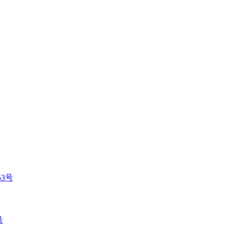
53号
号