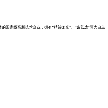
的国家级高新技术企业，拥有“精益抛光”、“鑫艺达”两大自主