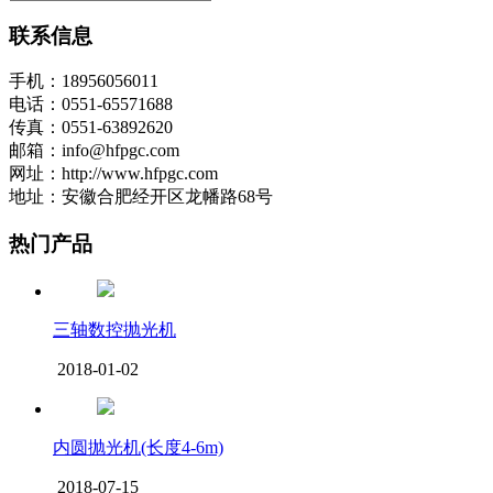
联系信息
手机：18956056011
电话：0551-65571688
传真：0551-63892620
邮箱：info@hfpgc.com
网址：http://www.hfpgc.com
地址：安徽合肥经开区龙幡路68号
热门产品
三轴数控抛光机
2018-01-02
内圆抛光机(长度4-6m)
2018-07-15