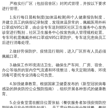
严格实行厂区（包括宿舍区）封闭式管理，并按以下要求
进行管理。
1.实行每日晨检制度(如体温检测)和个人健康报告制度，
并建立员工的病假记录制度，发现体温异常的，佩戴医用外科
口罩或N95口罩，由企业专车送到辖区社区卫生服务中心发热
诊室进行甄别，社区卫生服务中心按发热病人管理规程处置。
专车司机需佩戴外科口罩或N95口罩防护。专车送完患病员工
后进行消毒处理。
2.做好劳保防护。疫情流行期间，进入厂区所有人员必须
佩戴口罩。
3.确保工作环境清洁卫生。确保生产车间、厂房、宿舍、
办公等场所的室内空气流通和环境整洁，每天定期消毒。环境
消毒可委托专业消毒公司负责。
4.加强健康教育。根据国家卫健委发布的《新型冠状病毒
感染的肺炎防控公众预防指南》，组织开展各种形式的健康教
育。
5.企业食堂需在醒目位置张贴《餐饮服务者加强疫情防控
期间食品安全管理告知书》，员工需分期分批分散就餐，餐间