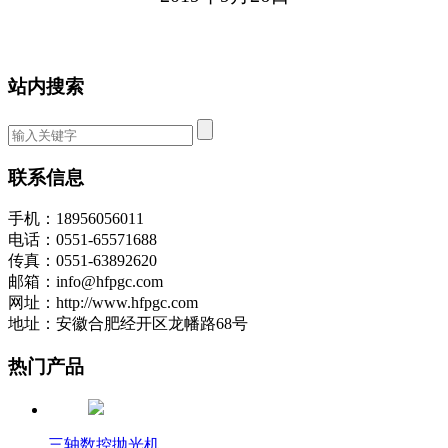
站内搜索
联系信息
手机：18956056011
电话：0551-65571688
传真：0551-63892620
邮箱：info@hfpgc.com
网址：http://www.hfpgc.com
地址：安徽合肥经开区龙幡路68号
热门产品
三轴数控抛光机