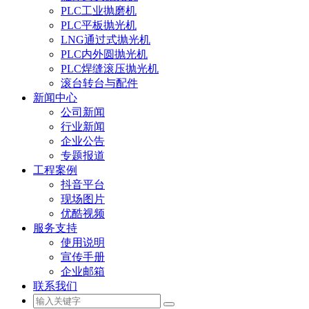
PLC工业抛磨机
PLC平板抛光机
LNG通过式抛光机
PLC内外圆抛光机
PLC焊缝滚压抛光机
滚台转台与配件
新闻中心
公司新闻
行业新闻
企业公告
专题报道
工程案例
抖音平台
现场图片
优酷视频
服务支持
使用说明
宣传手册
企业邮箱
联系我们