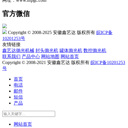
网址：www.hfpgc.com
官方微信
Copyright © 2008-2025 安徽鑫艺达 版权所有
皖ICP备
10201253号
友情链接
鑫艺达抛光机械
封头抛光机
罐体抛光机
数控抛光机
联系我们
产品中心
网站地图
网站首页
Copyright © 2008-2021 安徽鑫艺达 版权所有
皖ICP备10201253
号
首页
电话
邮件
短信
产品
网站首页