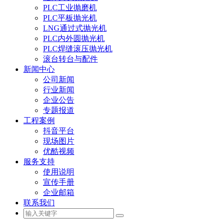
PLC工业抛磨机
PLC平板抛光机
LNG通过式抛光机
PLC内外圆抛光机
PLC焊缝滚压抛光机
滚台转台与配件
新闻中心
公司新闻
行业新闻
企业公告
专题报道
工程案例
抖音平台
现场图片
优酷视频
服务支持
使用说明
宣传手册
企业邮箱
联系我们