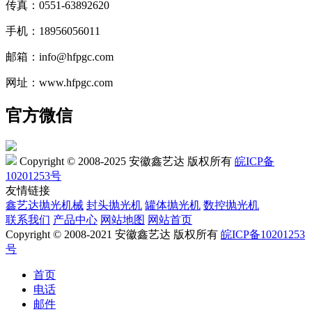
传真：0551-63892620
手机：18956056011
邮箱：info@hfpgc.com
网址：www.hfpgc.com
官方微信
Copyright © 2008-2025 安徽鑫艺达 版权所有
皖ICP备
10201253号
友情链接
鑫艺达抛光机械
封头抛光机
罐体抛光机
数控抛光机
联系我们
产品中心
网站地图
网站首页
Copyright © 2008-2021 安徽鑫艺达 版权所有
皖ICP备10201253
号
首页
电话
邮件