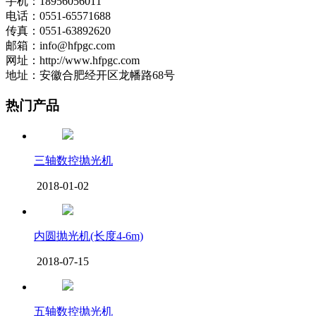
手机：18956056011
电话：0551-65571688
传真：0551-63892620
邮箱：info@hfpgc.com
网址：http://www.hfpgc.com
地址：安徽合肥经开区龙幡路68号
热门产品
三轴数控抛光机
2018-01-02
内圆抛光机(长度4-6m)
2018-07-15
五轴数控抛光机